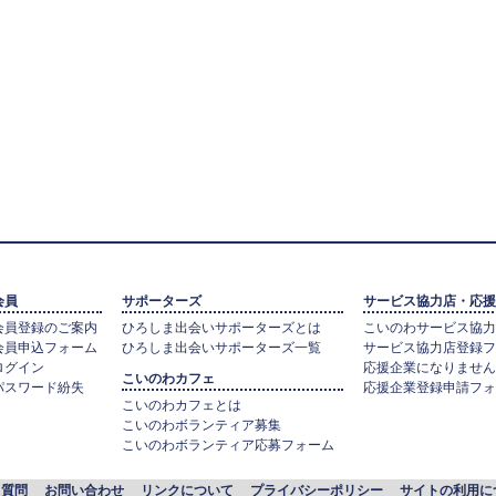
会員
サポーターズ
サービス協力店・応援
会員登録のご案内
ひろしま出会いサポーターズとは
こいのわサービス協力
会員申込フォーム
ひろしま出会いサポーターズ一覧
サービス協力店登録フ
ログイン
応援企業になりません
こいのわカフェ
パスワード紛失
応援企業登録申請フォ
こいのわカフェとは
こいのわボランティア募集
こいのわボランティア応募フォーム
る質問
お問い合わせ
リンクについて
プライバシーポリシー
サイトの利用に