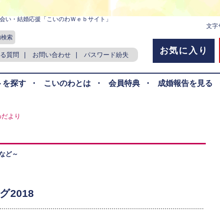
会い・結婚応援「こいのわＷｅｂサイト」
文字
内検索
お気に入り
る質問
|
お問い合わせ
|
パスワード紛失
トを探す
・
こいのわとは
・
会員特典
・
成婚報告を見る
わだより
など～
2018