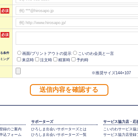
必須
必須
画面/プリントアウトの提示
こいのわ会員と一言
る条件
ミング
来店時
注文時
精算時
予約時
※推奨サイズ144×107
送信内容を確認する
サポーターズ
サービス協力店・応
登録のご案内
ひろしま出会いサポーターズとは
こいのわサービス協
申込フォーム
ひろしま出会いサポーターズ一覧
サービス協力店登録