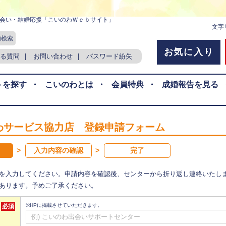
会い・結婚応援「こいのわＷｅｂサイト」
文字
内検索
お気に入り
る質問
|
お問い合わせ
|
パスワード紛失
トを探す
・
こいのわとは
・
会員特典
・
成婚報告を見る
わサービス協力店 登録申請フォーム
入力内容の確認
完了
を入力してください。申請内容を確認後、センターから折り返し連絡いたし
あります。予めご了承ください。
※HPに掲載させていただきます。
必須