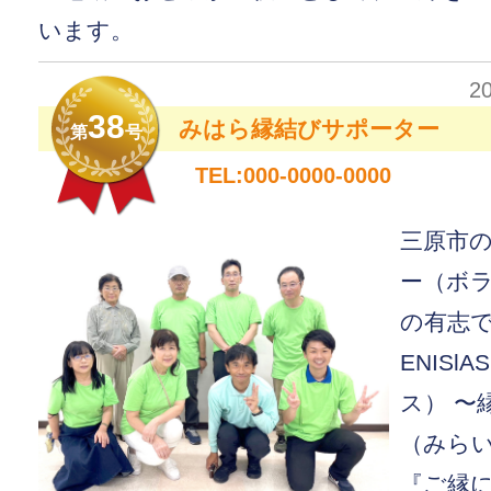
います。
2
38
みはら縁結びサポーター
第
号
TEL:000-0000-0000
三原市
ー（ボ
の有志
ENISl
ス） 〜
（みら
『ご縁