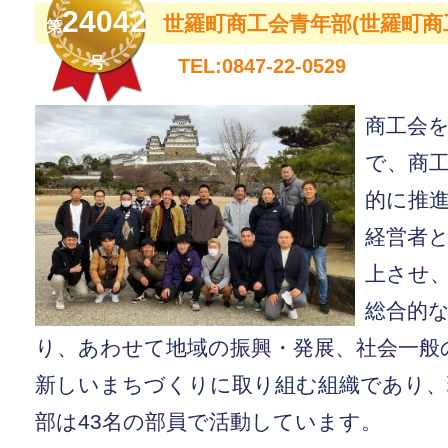
24042
世羅町商工会青年部(世羅町商
第
号
TEL:0847-22-0529
商工会
で、商
的に推
経営者
上させ
総合的
り、あわせて地域の振興・発展、社会一般
新しいまちづくりに取り組む組織であり、
部は43名の部員で活動しています。