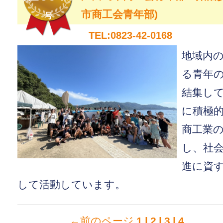
市商工会青年部)
号
TEL:0823-42-0168
地域内
る青年
結集し
に積極
商工業
し、社
進に資
して活動しています。
←前のページ
1
|
2
|
3
|
4