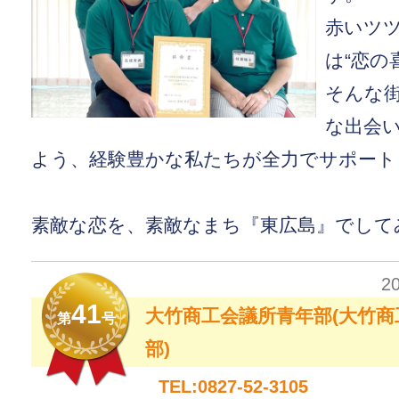
赤いツ
は“恋の
そんな
な出会
よう、経験豊かな私たちが全力でサポート
素敵な恋を、素敵なまち『東広島』でして
2
41
大竹商工会議所青年部(大竹商
第
号
部)
TEL:0827-52-3105