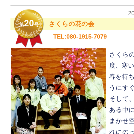
2
20
さくらの花の会
第
号
TEL:080-1915-7079
さくら
度、寒
春を待
うにす
そして
ある中
まかせ
れにの