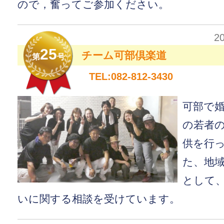
ので，奮ってご参加ください。
2
25
チーム可部倶楽道
第
号
TEL:082-812-3430
可部で
の若者
供を行
た、地
として
いに関する相談を受けています。