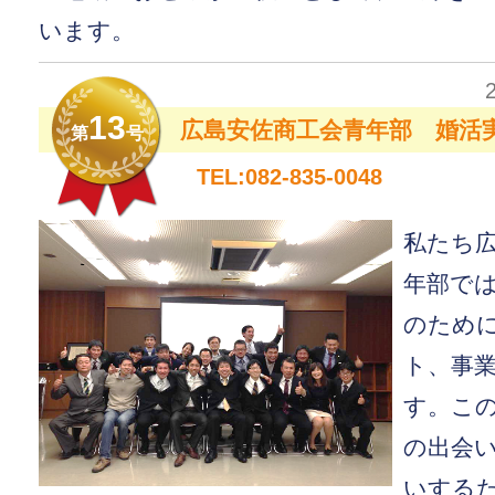
います。
13
広島安佐商工会青年部 婚活
第
号
TEL:082-835-0048
私たち
年部で
のため
ト、事
す。こ
の出会
いする