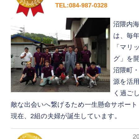
TEL:084-987-0328
沼隈内
は、毎年
「マリ
グ」を
沼隈町
源を活
く過ご
敵な出会いへ繋げるため一生懸命サポート
現在、2組の夫婦が誕生しています。
2