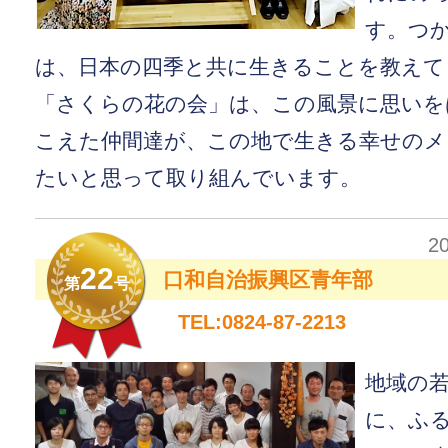
す。つ
は、日本の四季と共に生きることを教えて
「さくらの花の会」は、この風景に思いを
こえた仲間達が、この地で生きる幸せのメ
たいと思って取り組んでいます。
2
22
口和自治振興区青年部
第
号
TEL:0824-87-2213
地域の
に、ふ