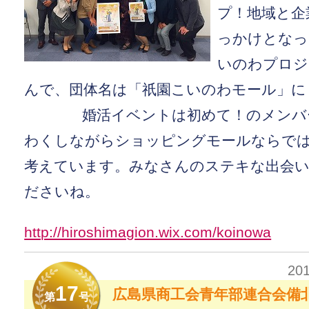
プ！地域と企
っかけとなっ
いのわプロジ
んで、団体名は「祇園こいのわモール
婚活イベントは初めて！のメンバー
わくしながらショッピングモールならで
考えています。みなさんのステキな出会
ださいね。
http://hiroshimagion.wix.com/koinowa
20
17
広島県商工会青年部連合会備
第
号