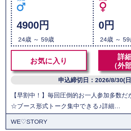
4900円
0円
24歳 ～ 59歳
24歳 ～ 5
詳
お気に入り
（外
申込締切日：2026/8/30(日
【早割中！】毎回圧倒的お一人参加多数だ
☆ブース形式トーク集中できる♪詳細…
WE♡STORY