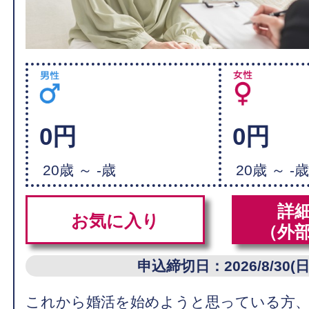
0円
0円
20歳 ～ -歳
20歳 ～ -
詳
お気に入り
（外
申込締切日：2026/8/30(日
これから婚活を始めようと思っている方