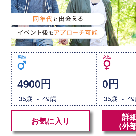
4900円
0円
35歳 ～ 49歳
35歳 ～ 4
詳
お気に入り
（外