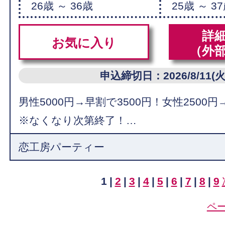
26歳 ～ 36歳
25歳 ～ 3
詳
お気に入り
（外
申込締切日：2026/8/11(火
男性5000円→早割で3500円！女性2500円
※なくなり次第終了！…
恋工房パーティー
1
|
2
|
3
|
4
|
5
|
6
|
7
|
8
|
9
ペ