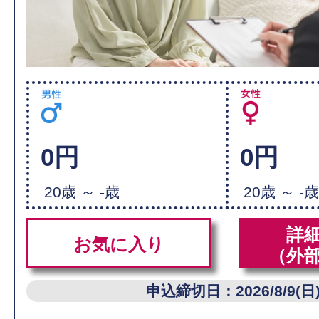
0円
0円
20歳 ～ -歳
20歳 ～ -
詳
お気に入り
（外
申込締切日：2026/8/9(日