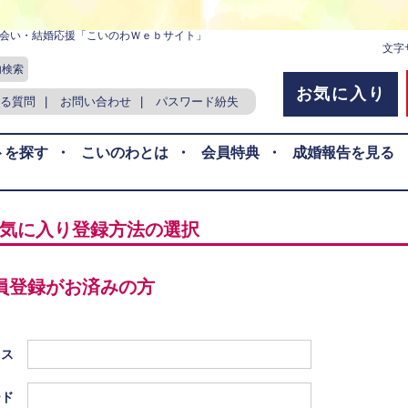
会い・結婚応援「こいのわＷｅｂサイト」
文字
内検索
お気に入り
る質問
|
お問い合わせ
|
パスワード紛失
トを探す
・
こいのわとは
・
会員特典
・
成婚報告を見る
気に入り登録方法の選択
員登録がお済みの方
レス
ード