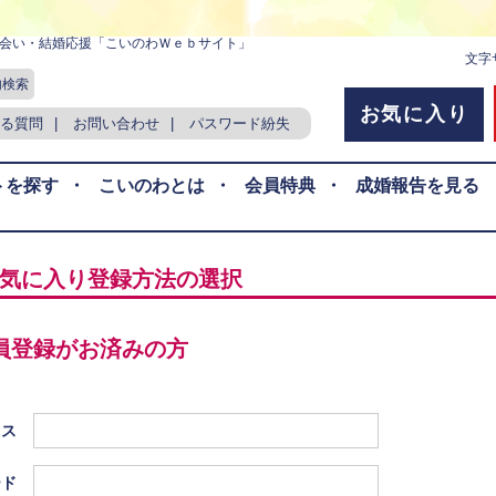
会い・結婚応援「こいのわＷｅｂサイト」
文字
内検索
お気に入り
る質問
|
お問い合わせ
|
パスワード紛失
トを探す
・
こいのわとは
・
会員特典
・
成婚報告を見る
気に入り登録方法の選択
員登録がお済みの方
レス
ード